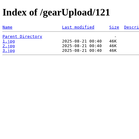
Index of /gearUpload/121
Name
Last modified
Size
Descri
Parent Directory
1.jpg
2.jpg
3.jpg