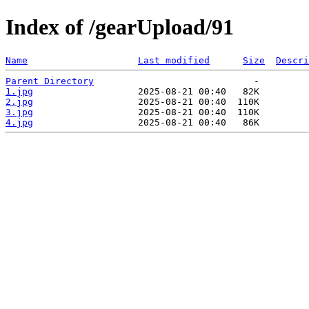
Index of /gearUpload/91
Name
Last modified
Size
Descri
Parent Directory
1.jpg
2.jpg
3.jpg
4.jpg